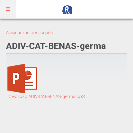
Inicio
Adivinanzas benasqués
Aragonés
ADIV-CAT-BENAS-germa
RIBAGORZANO
Adivinanzas
Cuentos
Trabalenguas
Download ADIV-CAT-BENAS-germa.ppS
Vocabulario
BENASQUÉS