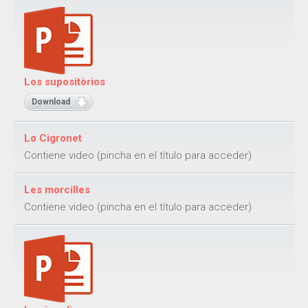
Juegos de velocidad y reacción
Juegos de ritmo y coordinación
Juegos de destreza y resistencia
Juegos de echar suertes
Los supositòrios
Juegos de numeración
Download
Juegos de imaginación
Juegos de pistas verbales
Lo Cigronet
Juegos de relación
Contiene video (pincha en el título para acceder)
Documentos
Les morcilles
Contiene video (pincha en el título para acceder)