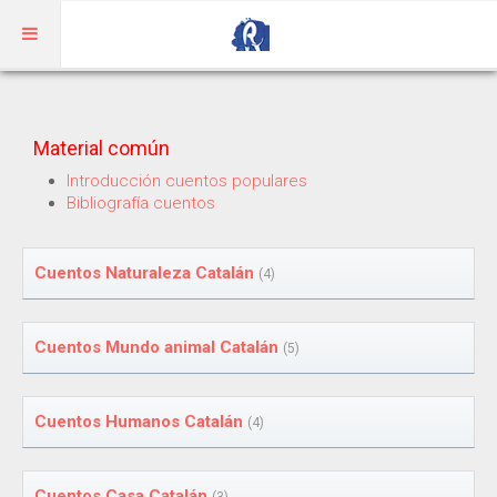
Inicio
Material común
Aragonés
Introducción cuentos populares
Bibliografía cuentos
RIBAGORZANO
Adivinanzas
Cuentos Naturaleza Catalán
(4)
Cuentos
Cuentos Mundo animal Catalán
(5)
Trabalenguas
Vocabulario
Cuentos Humanos Catalán
(4)
BENASQUÉS
Cuentos Casa Catalán