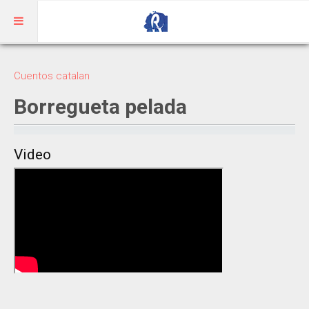
Inicio
Cuentos catalan
Aragonés
Borregueta pelada
RIBAGORZANO
Video
Adivinanzas
Cuentos
Trabalenguas
Vocabulario
BENASQUÉS