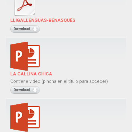
Adivinanzas
Cuentos
LLIGALLENGUAS-BENASQUÉS
Trabalenguas
Download
Vocabulario
Catalán
Adivinanzas
LA GALLINA CHICA
Cuentos
Contiene video (pincha en el título para acceder)
Trabalenguas
Download
Vocabulario
Juegos
Juegos de locomoción
Juegos sensoriales de adivinar