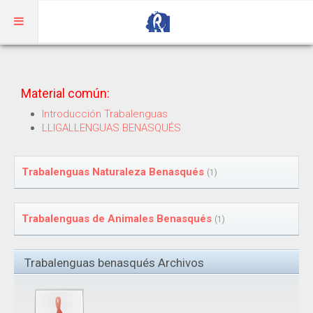
Inicio
Material común:
Aragonés
Introducción Trabalenguas
LLIGALLENGUAS BENASQUÉS
RIBAGORZANO
Adivinanzas
Trabalenguas Naturaleza Benasqués
(1)
Cuentos
Trabalenguas de Animales Benasqués
(1)
Trabalenguas
Vocabulario
Trabalenguas benasqués Archivos
BENASQUÉS