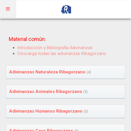
Inicio
Material común:
Aragonés
Introducción y Bibliografía Adivinanzas
Descarga todas las adivinanzas Ribagorzano
RIBAGORZANO
Adivinanzas
Adivinanzas Naturaleza Ribagorzano
(4)
Cuentos
Adivinanzas Animales Ribagorzano
(3)
Trabalenguas
Vocabulario
Adivinanzas Humanos Ribagorzano
(3)
BENASQUÉS
Adivinanzas Casa Ribagorzano