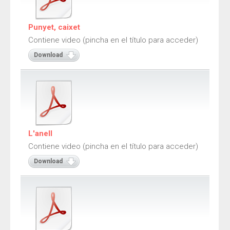
Adivinanzas
Cuentos
Punyet, caixet
Contiene video (pincha en el título para acceder)
Trabalenguas
Download
Vocabulario
Catalán
Adivinanzas
Cuentos
L'anell
Trabalenguas
Contiene video (pincha en el título para acceder)
Vocabulario
Download
Juegos
Juegos de locomoción
Juegos sensoriales de adivinar