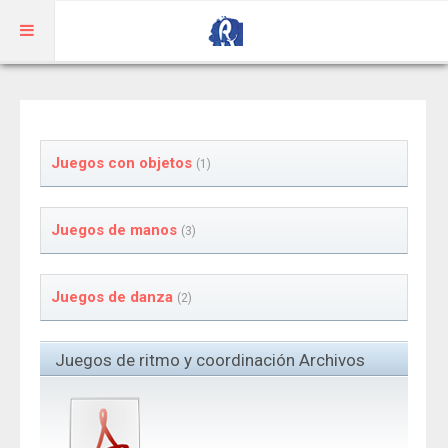
Inicio
Aragonés
Juegos con objetos
(1)
RIBAGORZANO
Juegos de manos
(3)
Adivinanzas
Cuentos
Juegos de danza
(2)
Trabalenguas
Vocabulario
Juegos de ritmo y coordinación Archivos
BENASQUÉS