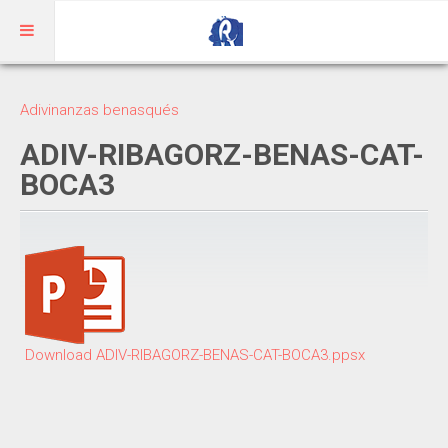
Inicio
Adivinanzas benasqués
Aragonés
ADIV-RIBAGORZ-BENAS-CAT-
BOCA3
RIBAGORZANO
Adivinanzas
Cuentos
Trabalenguas
Download ADIV-RIBAGORZ-BENAS-CAT-BOCA3.ppsx
Vocabulario
BENASQUÉS