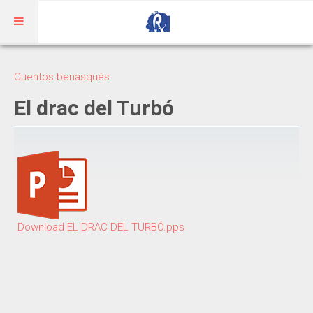
Inicio
Cuentos benasqués
Aragonés
El drac del Turbó
RIBAGORZANO
Adivinanzas
Cuentos
Trabalenguas
Download EL DRAC DEL TURBÓ.pps
Vocabulario
BENASQUÉS