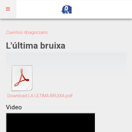
Inicio
Cuentos ribagorzano
Aragonés
L'última bruixa
RIBAGORZANO
Adivinanzas
Cuentos
Trabalenguas
Download LA ULTIMA BRUIXA.pdf
Vocabulario
Video
BENASQUÉS