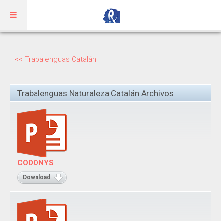
Inicio
<< Trabalenguas Catalán
Aragonés
Trabalenguas Naturaleza Catalán Archivos
RIBAGORZANO
Adivinanzas
Cuentos
Trabalenguas
CODONYS
Vocabulario
Download
BENASQUÉS