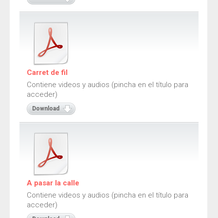
Adivinanzas
Cuentos
Trabalenguas
Vocabulario
Carret de fil
Contiene videos y audios (pincha en el título para
Catalán
acceder)
Adivinanzas
Download
Cuentos
Trabalenguas
Vocabulario
Juegos
A pasar la calle
Juegos de locomoción
Contiene videos y audios (pincha en el título para
Juegos sensoriales de adivinar
acceder)