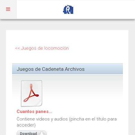
Inicio
Aragonés
<< Juegos de locomoción
RIBAGORZANO
Juegos de Cadeneta Archivos
Adivinanzas
Cuentos
Trabalenguas
Vocabulario
Cuantos panes...
Contiene videos y audios (pincha en el título para
acceder)
BENASQUÉS
Download