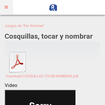
Inicio
Juegos de "Fer festetas"
Aragonés
Cosquillas, tocar y nombrar
RIBAGORZANO
Adivinanzas
Cuentos
Trabalenguas
Download COSQUILLAS-TOCAR-NOMBRAR.pdf
Vocabulario
Video
BENASQUÉS