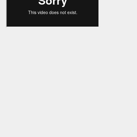
Adivinanzas
Cuentos
Trabalenguas
Vocabulario
Catalán
Adivinanzas
Cuentos
Trabalenguas
Vocabulario
Juegos
Juegos de locomoción
Juegos sensoriales de adivinar