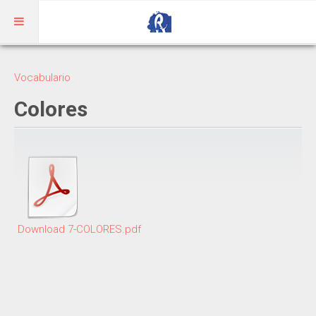
Inicio
Vocabulario
Aragonés
Colores
RIBAGORZANO
Adivinanzas
Cuentos
Trabalenguas
Download 7-COLORES.pdf
Vocabulario
BENASQUÉS